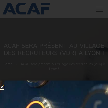
ACAF SERA PRÉSENT AU VILLAGE
DES RECRUTEURS (VDR) À LYON !
Home
ACAF sera présent au Village des recruteurs (VDR) à
Lyon !