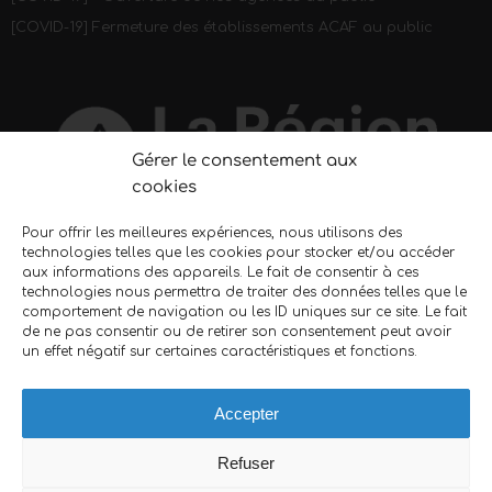
[COVID-19] Fermeture des établissements ACAF au public
Gérer le consentement aux
cookies
Pour offrir les meilleures expériences, nous utilisons des
technologies telles que les cookies pour stocker et/ou accéder
REJOIGNEZ-NOUS
aux informations des appareils. Le fait de consentir à ces
technologies nous permettra de traiter des données telles que le
Nous sommes toujours à la recherche de nouveaux
comportement de navigation ou les ID uniques sur ce site. Le fait
de ne pas consentir ou de retirer son consentement peut avoir
collaborateurs. Le métier d’ascensoriste vous intéresse ?
un effet négatif sur certaines caractéristiques et fonctions.
N’hésitez pas à nous envoyer votre candidature.
En savoir plus…
Accepter
Refuser