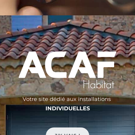
Rideau métallique
ACAF est en mesure de vous proposer 1 rideau afin de
mettre à l’abri vos locaux (bureaux et magasins) des
intrusions et de la convoitise.
Le rideau est constitué de lames horizontales en acier qui
sont interchangeables ce qui facilite les réparations
éventuelles.
Votre site dédié aux installations
INDIVIDUELLES