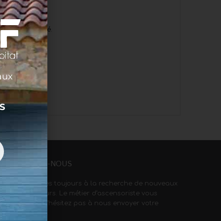
 votre sécurité.
aux
S
REJOIGNEZ-NOUS
Nous sommes toujours à la recherche de nouveaux
collaborateurs. Le métier d’ascensoriste vous
intéresse ? N’hésitez pas à nous envoyer votre
candidature.