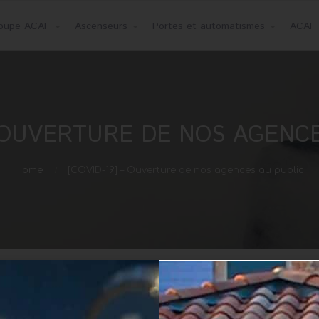
roupe ACAF
Ascenseurs
Portes et automatismes
ACAF 
– OUVERTURE DE NOS AGENC
Home
[COVID-19] – Ouverture de nos agences au public