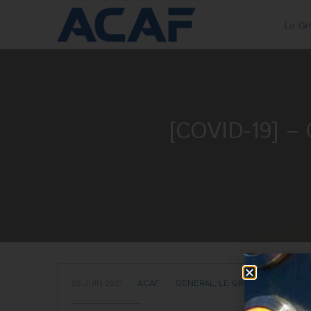
Le G
[COVID-19] 
22 JUIN 2021
ACAF
GENERAL
,
LE GROUPE ACAF