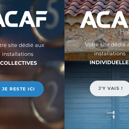
ien avec le COVID, nos agences vous accueillent à nouveau.
respect des gestes barrières et une jauge client a été définie pour
Votre site dédié 
tre site dédié aux
installations
installations
INDIVIDUELLE
COLLECTIVES
J'Y VAIS !
JE RESTE ICI
ARTICLES RÉCENTS
[GRENOBLE] Fermeture exceptionnelle le 27 juillet
après midi
Très belle et heureuse année 2022 !