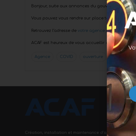
Bonjour, suite aux annonces du gouvernement en l
Vous pouvez vous rendre sur place toujours dans le 
Retrouvez l’adresse de
votre agence par ici
.
ACAF est heureux de vous accueillir à nouveau.
Vo
Agence
COVID
ouverture
Création, installation et maintenance d’ascenseurs,