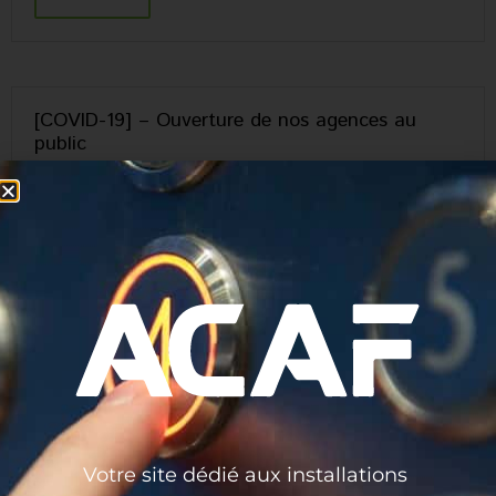
[COVID-19] – Ouverture de nos agences au
public
22 JUIN 2021
ACAF
GENERAL
,
LE GROUPE ACAF
Bonjour, suite aux annonces du gouvernement en lien
avec le COVID, nos agences vous accueillent à nouveau.
Vous pouvez vous rendre sur place toujours dans le
respect des gestes barrières et une jauge client a été
définie pour votre sécurité. Retrouvez l’adresse de votre
agence par ici. ACAF est heureux de vous accueillir à
nouveau.
Read More
Votre site dédié aux installations