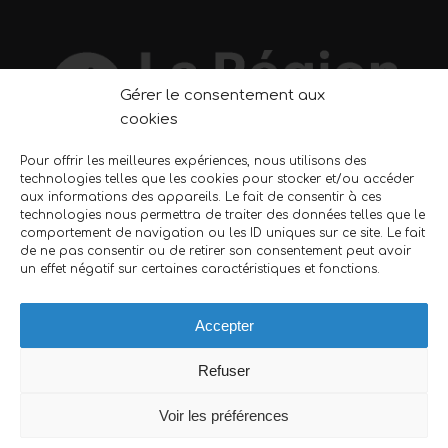
Gérer le consentement aux
cookies
Pour offrir les meilleures expériences, nous utilisons des
technologies telles que les cookies pour stocker et/ou accéder
REJOIGNEZ-NOUS
aux informations des appareils. Le fait de consentir à ces
technologies nous permettra de traiter des données telles que le
Nous sommes toujours à la recherche de nouveaux
comportement de navigation ou les ID uniques sur ce site. Le fait
de ne pas consentir ou de retirer son consentement peut avoir
collaborateurs. Le métier d’ascensoriste vous intéresse ?
un effet négatif sur certaines caractéristiques et fonctions.
N’hésitez pas à nous envoyer votre candidature.
En savoir plus…
Accepter
Refuser
Voir les préférences