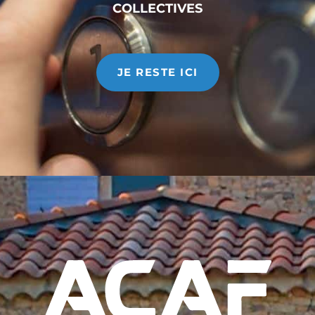
COLLECTIVES
[COVID-19] Fermeture des établissements ACAF
au public
JE RESTE ICI
16 MARS 2020
ACAF
CONTACT
,
LE GROUPE ACAF
Bonjour, Suite aux nouvelles mesure sanitaire, nos
agences sont fermées au public. Merci de prendre
contact avec votre agence
Read More
Changement d’adresse pour ACAF Gap
29 JUILLET 2019
ACAF
CONTACT
,
LE GROUPE ACAF