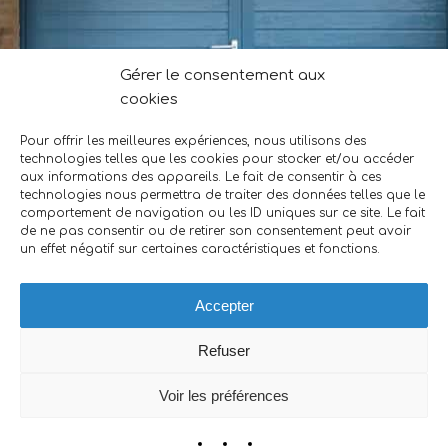
Gérer le consentement aux
cookies
Pour offrir les meilleures expériences, nous utilisons des
technologies telles que les cookies pour stocker et/ou accéder
REJOIGNEZ-NOUS
aux informations des appareils. Le fait de consentir à ces
technologies nous permettra de traiter des données telles que le
Nous sommes toujours à la recherche de nouveaux
comportement de navigation ou les ID uniques sur ce site. Le fait
de ne pas consentir ou de retirer son consentement peut avoir
collaborateurs. Le métier d’ascensoriste vous intéresse ?
un effet négatif sur certaines caractéristiques et fonctions.
N’hésitez pas à nous envoyer votre candidature.
En savoir plus…
Accepter
Refuser
Voir les préférences
ACAF -
Mentions légales