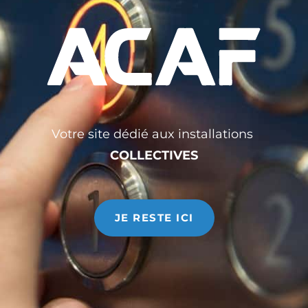
22 JUIN 2021
ACAF
GENERAL
,
LE GROUPE ACAF
Bonjour, suite aux annonces du gouvernement en lien
avec le COVID, nos agences vous accueillent à nouveau.
Vous pouvez vous rendre sur place toujours dans le
respect des gestes barrières et une jauge client a été
définie pour votre sécurité. Retrouvez l’adresse de votre
agence par ici. ACAF est heureux de vous accueillir à
nouveau.
Votre site dédié aux installations
COLLECTIVES
Read More
JE RESTE ICI